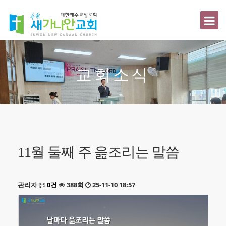
교회소개
교회소식
인사말
섬기는이
비전
11월 둘째 주 읊조리는 말씀
예배안내
오시는길
관리자
0건
388회
25-11-10 18:57
추천영상
예배와말씀