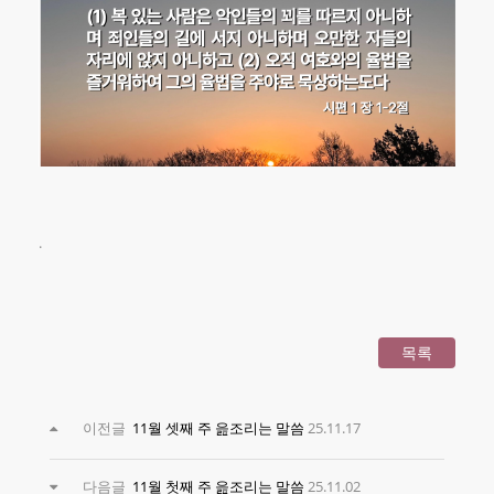
날마다묵상하는말씀
강해설교
양육과정
커뮤니티
.
교회소식
주보
사진
목록
이전글
11월 셋째 주 읊조리는 말씀
25.11.17
다음글
11월 첫째 주 읊조리는 말씀
25.11.02